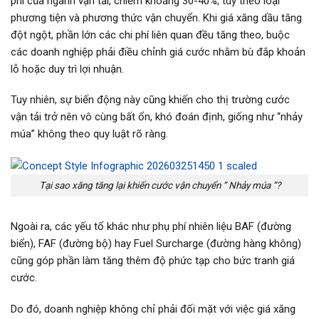
phí của ngành vận tải, chiếm khoảng 30-40%, tùy theo loại
phương tiện và phương thức vận chuyển. Khi giá xăng dầu tăng
đột ngột, phần lớn các chi phí liên quan đều tăng theo, buộc
các doanh nghiệp phải điều chỉnh giá cước nhằm bù đắp khoản
lỗ hoặc duy trì lợi nhuận.
Tuy nhiên, sự biến động này cũng khiến cho thị trường cước
vận tải trở nên vô cùng bất ổn, khó đoán định, giống như “nhảy
múa” không theo quy luật rõ ràng.
Tại sao xăng tăng lại khiến cước vận chuyển ” Nhảy múa “?
Ngoài ra, các yếu tố khác như phụ phí nhiên liệu BAF (đường
biển), FAF (đường bộ) hay Fuel Surcharge (đường hàng không)
cũng góp phần làm tăng thêm độ phức tạp cho bức tranh giá
cước.
Do đó, doanh nghiệp không chỉ phải đối mặt với việc giá xăng