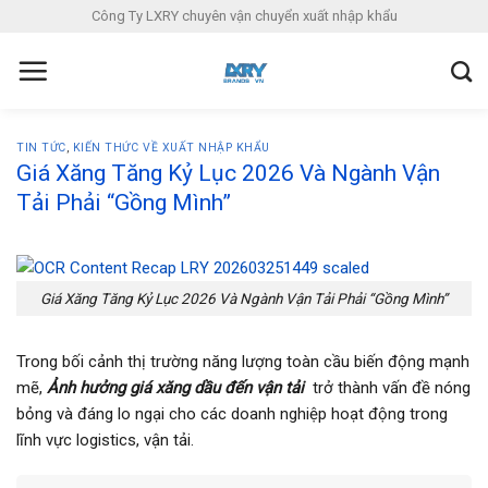
S
Công Ty LXRY chuyên vận chuyển xuất nhập khẩu
k
i
p
t
o
TIN TỨC
,
KIẾN THỨC VỀ XUẤT NHẬP KHẨU
c
Giá Xăng Tăng Kỷ Lục 2026 Và Ngành Vận
o
Tải Phải “Gồng Mình”
n
t
e
Giá Xăng Tăng Kỷ Lục 2026 Và Ngành Vận Tải Phải “Gồng Mình”
n
t
Trong bối cảnh thị trường năng lượng toàn cầu biến động mạnh
mẽ,
Ảnh hưởng giá xăng dầu đến vận tải
trở thành vấn đề nóng
bỏng và đáng lo ngại cho các doanh nghiệp hoạt động trong
lĩnh vực logistics, vận tải.