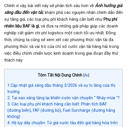
Chính vì vậy, bài viết này sẽ phân tích sâu hơn về
Ảnh hưởng giá
xăng dầu đến vận tải
, khám phá các nguyên nhân chính dẫn đến
sự tăng giá, các loại phụ phí khách hàng cần biết như
Phụ phí
nhiên liệu BAF là gì
, và đưa ra những giải pháp giúp các doanh
nghiệp cắt giảm chi phí logistics một cách tối ưu nhất. Đồng
thời, chúng ta cũng sẽ xem xét các phương thức vận tải đa
phương thức và vai trò của chỉ số cước vận tải hàng hải trong
việc điều chỉnh chiến lược kinh doanh trong giai đoạn đầy thử
thách này.
Tóm Tắt Nội Dung Chính
[
Ẩn
]
1.Cập nhật giá xăng dầu tháng 3/2026 và sự lo lắng của thị
trường
2. Tại sao xăng tăng lại khiến cước vận chuyển ” Nhảy múa “?
3. Các loại phụ phí khách hàng cần biết: Phân tích BAF
(đường biển), FAF (đường bộ), Fuel Surcharge (đường hàng
không)
4. Hệ lụy dây chuyền: Từ giá cước tàu đến giá hàng hóa trên